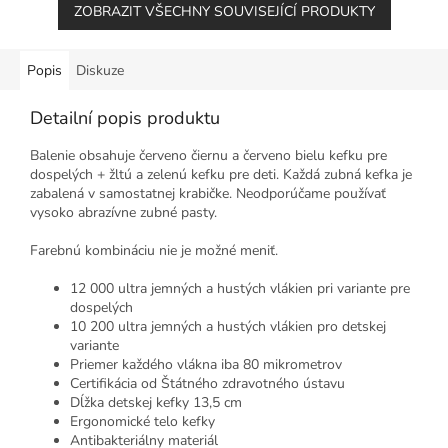
ZOBRAZIT VŠECHNY SOUVISEJÍCÍ PRODUKTY
Popis
Diskuze
Detailní popis produktu
Balenie obsahuje červeno čiernu a červeno bielu kefku pre
dospelých + žltú a zelenú kefku pre deti. Každá zubná kefka je
zabalená v samostatnej krabičke. Neodporúčame používať
vysoko abrazívne zubné pasty.
Farebnú kombináciu nie je možné meniť.
12 000 ultra jemných a hustých vlákien pri variante pre
dospelých
10 200 ultra jemných a hustých vlákien pro detskej
variante
Priemer každého vlákna iba 80 mikrometrov
Certifikácia od Štátného zdravotného ústavu
Dĺžka detskej kefky 13,5 cm
Ergonomické telo kefky
Antibakteriálny materiál