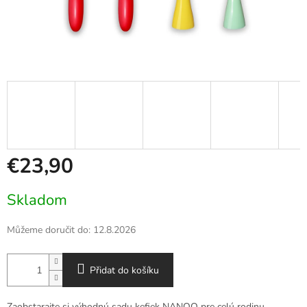
€23,90
Měrná
Skladom
cena:
Můžeme doručit do:
12.8.2026
Přidat do košíku
Zaobstarajte si výhodnú sadu kefiek NANOO pre celú rodinu.