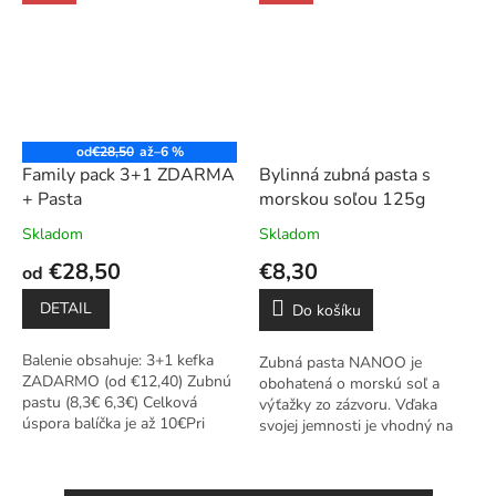
od
€28,50
až
–6 %
Family pack 3+1 ZDARMA
Bylinná zubná pasta s
+ Pasta
morskou soľou 125g
Skladom
Skladom
€28,50
€8,30
od
DETAIL
Do košíku
Balenie obsahuje: 3+1 kefka
Zubná pasta NANOO je
ZADARMO (od €12,40) Zubnú
obohatená o morskú soľ a
pastu (8,3€ 6,3€) Celková
výťažky zo zázvoru. Vďaka
úspora balíčka je až 10€Pri
svojej jemnosti je vhodný na
nákupe nad 40€ máte dopravu
starostlivosť o citlivé zuby a
cez Packetu...
ďasná. Dôkladne čistí zuby od
zubného povlaku...