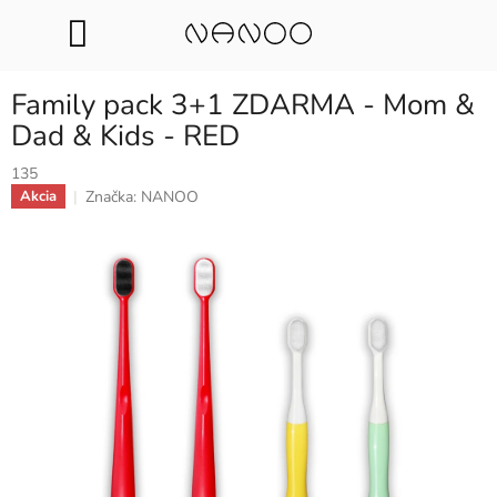
Přejít
na
EUR
obsah
Family pack 3+1 ZDARMA - Mom &
Dad & Kids - RED
135
Značka:
NANOO
Akcia