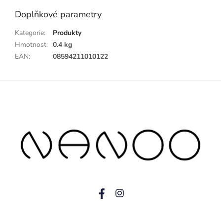
Doplňkové parametry
Kategorie
:
Produkty
Hmotnost
:
0.4 kg
EAN
:
08594211010122
Z
á
p
a
t
í