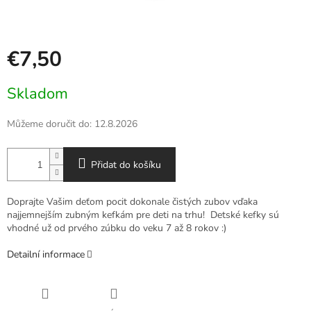
€7,50
Měrná
Skladom
cena:
Můžeme doručit do:
12.8.2026
Přidat do košíku
Doprajte Vašim deťom pocit dokonale čistých zubov vďaka
najjemnejším zubným kefkám pre deti na trhu! Detské kefky sú
vhodné už od prvého zúbku do veku 7 až 8 rokov :)
Detailní informace