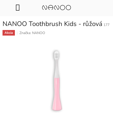
Přejít
na
EUR
obsah
NANOO Toothbrush Kids - růžová
177
Značka:
NANOO
Akcia